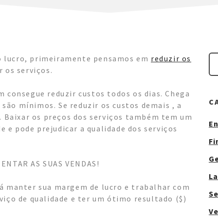
o lucro, primeiramente pensamos em
reduzir os
 os serviços.
m consegue reduzir custos todos os dias. Chega
C
ão mínimos. Se reduzir os custos demais , a
e. Baixar os preços dos serviços também tem um
En
de e pode prejudicar a qualidade dos serviços
Fi
G
UMENTAR AS SUAS VENDAS!
La
rá manter sua margem de lucro e trabalhar com
Se
viço de qualidade e ter um ótimo resultado ($)
V