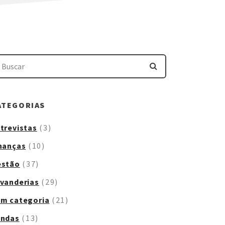
ATEGORIAS
trevistas
(3)
nanças
(10)
estão
(37)
vanderias
(29)
m categoria
(21)
endas
(13)